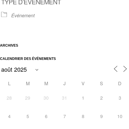
TYPE D’ÉVÈNEMENT
Événement
ARCHIVES
CALENDRIER DES ÉVÉNEMENTS
L
M
M
J
V
S
D
28
29
30
31
1
2
3
4
5
6
7
8
9
10