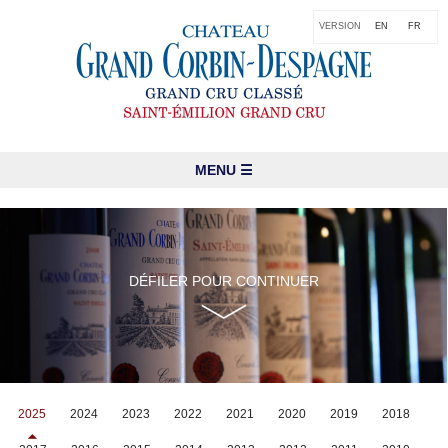
VERSION
EN
FR
MENU ☰
DÉFILER POUR CONTINUER
2025
2024
2023
2022
2021
2020
2019
2018