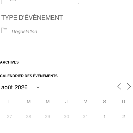
Télécharger ICS
Calendrier Google
TYPE D’ÉVÈNEMENT
Dégustation
ARCHIVES
CALENDRIER DES ÉVÉNEMENTS
L
M
M
J
V
S
D
27
28
29
30
31
1
2