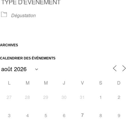
TYPE D’ÉVÈNEMENT
Dégustation
ARCHIVES
CALENDRIER DES ÉVÉNEMENTS
L
M
M
J
V
S
D
27
28
29
30
31
1
2
7
3
4
5
6
8
9