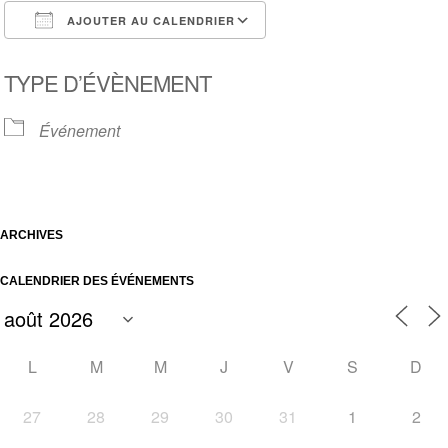
AJOUTER AU CALENDRIER
Télécharger ICS
Calendrier Google
TYPE D’ÉVÈNEMENT
Événement
ARCHIVES
CALENDRIER DES ÉVÉNEMENTS
L
M
M
J
V
S
D
27
28
29
30
31
1
2