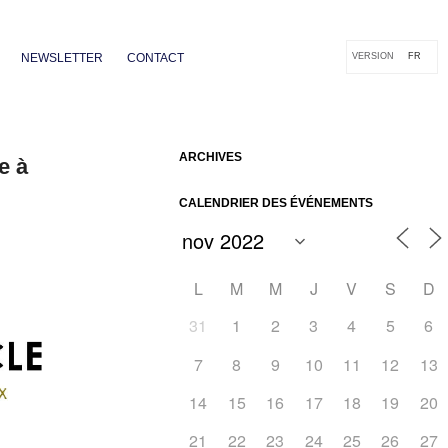
NEWSLETTER
CONTACT
VERSION
FR
ARCHIVES
e à
CALENDRIER DES ÉVÉNEMENTS
L
M
M
J
V
S
D
31
1
2
3
4
5
6
7
8
9
10
11
12
13
14
15
16
17
18
19
20
Outlook Live
21
22
23
24
25
26
27