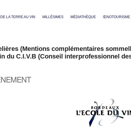
Aller au contenu principal
DE LA TERRE AU VIN
MILLÉSIMES
MÉDIATHÈQUE
ŒNOTOURISME
elières (Mentions complémentaires sommell
in du C.I.V.B (Conseil interprofessionnel de
ÈNEMENT
iCalendar
Office 365