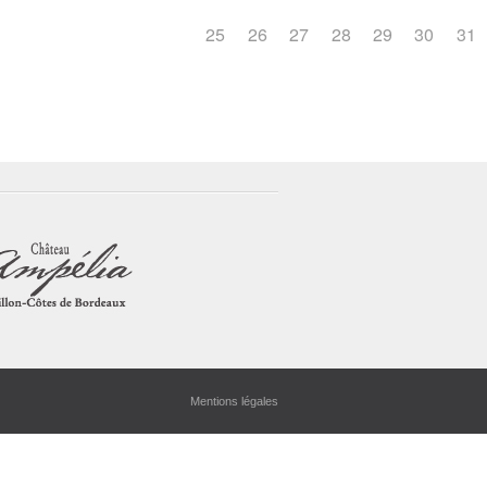
25
26
27
28
29
30
31
Mentions légales