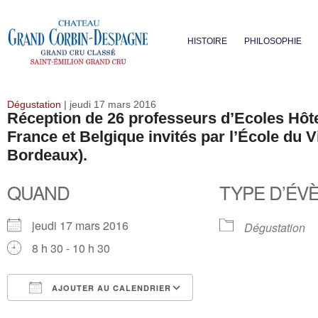
HISTOIRE
PHILOSOPHIE
Dégustation
| jeudi 17 mars 2016
Réception de 26 professeurs d’Ecoles Hôt
France et Belgique invités par l’École du V
Bordeaux).
QUAND
TYPE D’ÉV
jeudi 17 mars 2016
Dégustation
8 h 30 - 10 h 30
AJOUTER AU CALENDRIER
Télécharger ICS
Calendrier Google