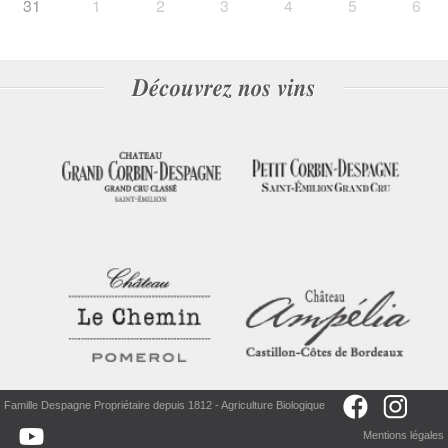
31
1
2
3
4
5
6
Famille Despagne Propriétaire depuis 1812 - Agriculture Biologique
Mentions légales