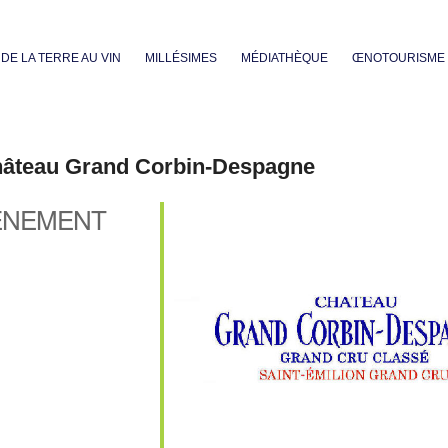
Aller au contenu principal
DE LA TERRE AU VIN
MILLÉSIMES
MÉDIATHÈQUE
ŒNOTOURISME
Château Grand Corbin-Despagne
ÈNEMENT
iCalendar
Office 365