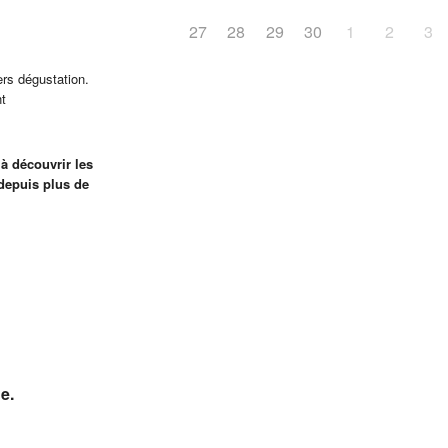
27
28
29
30
1
2
3
ers dégustation.
nt
 à découvrir les
 depuis plus de
e.