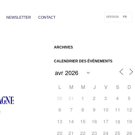
NEWSLETTER
CONTACT
VERSION
FR
ARCHIVES
CALENDRIER DES ÉVÉNEMENTS
L
M
M
J
V
S
D
30
31
1
2
3
4
5
6
7
8
9
10
11
12
Outlook Live
13
14
15
16
17
19
18
20
21
22
23
24
25
26