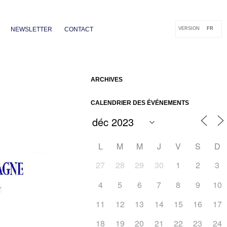
NEWSLETTER
CONTACT
VERSION
FR
ARCHIVES
CALENDRIER DES ÉVÉNEMENTS
L
M
M
J
V
S
D
27
28
29
30
1
2
3
4
5
6
7
8
9
10
Outlook Live
11
12
13
14
15
16
17
18
19
20
21
22
23
24