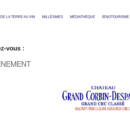
Aller au contenu principal
DE LA TERRE AU VIN
MILLÉSIMES
MÉDIATHÈQUE
ŒNOTOURISME
ez-vous :
ÈNEMENT
iCalendar
Office 365