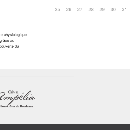
25
26
27
28
29
30
31
le physiologique
 grâce au
écouverte du