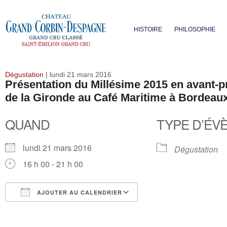
HISTOIRE
PHILOSOPHIE
Dégustation
| lundi 21 mars 2016
Présentation du Millésime 2015 en avant-p
de la Gironde au Café Maritime à Bordeaux
QUAND
TYPE D’ÉV
lundi 21 mars 2016
Dégustation
16 h 00 - 21 h 00
AJOUTER AU CALENDRIER
Télécharger ICS
Calendrier Google