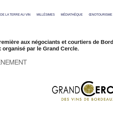
Aller au contenu principal
DE LA TERRE AU VIN
MILLÉSIMES
MÉDIATHÈQUE
ŒNOTOURISME
remière aux négociants et courtiers de Bor
 organisé par le Grand Cercle.
ÈNEMENT
iCalendar
Office 365