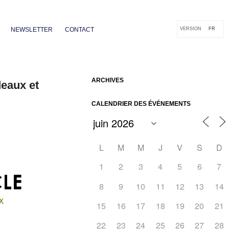
NEWSLETTER
CONTACT
VERSION
FR
ARCHIVES
deaux et
CALENDRIER DES ÉVÉNEMENTS
L
M
M
J
V
S
D
1
2
3
4
5
6
7
8
9
10
11
12
13
14
15
16
17
18
19
20
21
Outlook Live
22
23
24
25
26
27
28