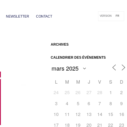
NEWSLETTER
CONTACT
VERSION
FR
ARCHIVES
CALENDRIER DES ÉVÉNEMENTS
L
M
M
J
V
S
D
24
25
26
27
28
1
2
3
4
5
6
7
8
9
Outlook Live
10
11
12
13
14
15
16
17
18
19
20
21
22
23