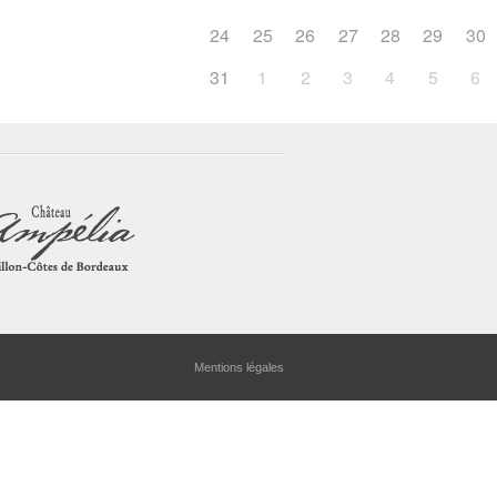
24
25
26
27
28
29
30
31
1
2
3
4
5
6
Mentions légales