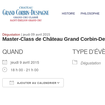
HISTOIRE
PHILOSOPHIE
Dégustation
| jeudi 09 avril 2015
Master-Class de Château Grand Corbin-De
QUAND
TYPE D’ÉV
jeudi 9 avril 2015
Dégustation
18 h 00 - 21 h 00
AJOUTER AU CALENDRIER
Télécharger ICS
Calendrier Google