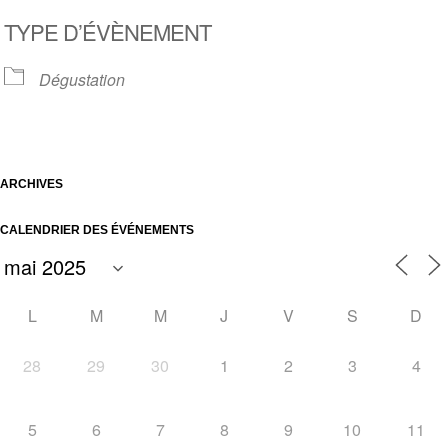
Télécharger ICS
Calendrier Google
TYPE D’ÉVÈNEMENT
Dégustation
ARCHIVES
CALENDRIER DES ÉVÉNEMENTS
L
M
M
J
V
S
D
28
29
30
1
2
3
4
5
6
7
8
9
10
11