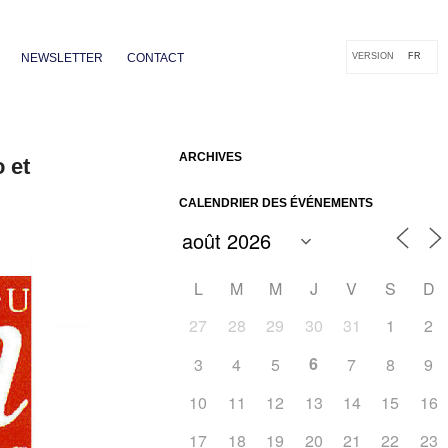
NEWSLETTER
CONTACT
VERSION
FR
ARCHIVES
 et
CALENDRIER DES ÉVÉNEMENTS
L
M
M
J
V
S
D
27
28
29
30
31
1
2
6
3
4
5
7
8
9
10
11
12
13
14
15
16
Outlook Live
17
18
19
20
21
22
23