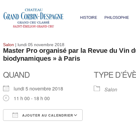
HISTOIRE
PHILOSOPHIE
Salon
| lundi 05 novembre 2018
Master Pro organisé par la Revue du Vin du
biodynamiques » à Paris
QUAND
TYPE D’ÉV
lundi 5 novembre 2018
Salon
11 h 00 - 18 h 00
AJOUTER AU CALENDRIER
Télécharger ICS
Calendrier Google