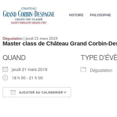
HISTOIRE
PHILOSOPHIE
Dégustation
| jeudi 21 mars 2019
Master class de Château Grand Corbin-Des
QUAND
TYPE D’ÉV
jeudi 21 mars 2019
Dégustation
18 h 00 - 21 h 00
AJOUTER AU CALENDRIER
Télécharger ICS
Calendrier Google