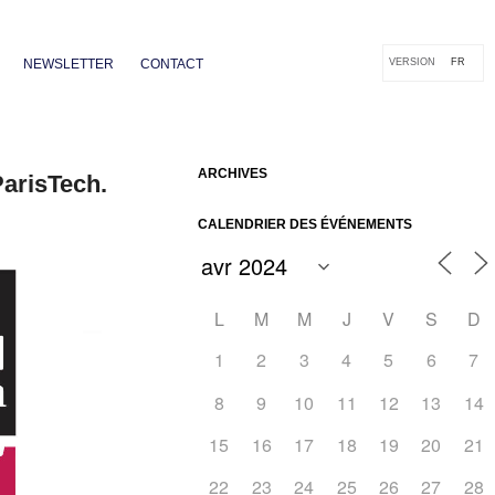
NEWSLETTER
CONTACT
VERSION
FR
ARCHIVES
arisTech.
CALENDRIER DES ÉVÉNEMENTS
L
M
M
J
V
S
D
1
2
3
4
5
6
7
8
9
10
11
12
13
14
Outlook Live
15
16
17
18
19
20
21
22
23
24
25
26
27
28