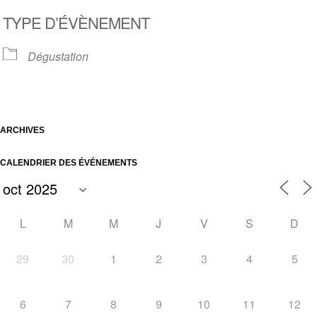
Télécharger ICS
Calendrier Google
TYPE D’ÉVÈNEMENT
Dégustation
ARCHIVES
CALENDRIER DES ÉVÉNEMENTS
L
M
M
J
V
S
D
29
30
1
2
3
4
5
6
7
8
9
10
11
12