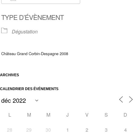
Télécharger ICS
Calendrier Google
TYPE D’ÉVÈNEMENT
Dégustation
Château Grand Corbin-Despagne 2008
ARCHIVES
CALENDRIER DES ÉVÉNEMENTS
L
M
M
J
V
S
D
28
29
30
1
2
3
4