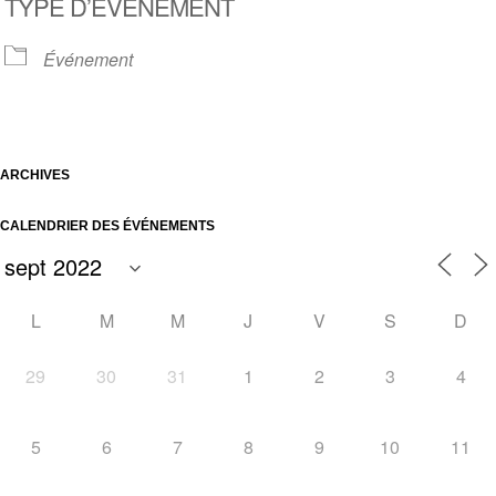
TYPE D’ÉVÈNEMENT
Événement
ARCHIVES
CALENDRIER DES ÉVÉNEMENTS
L
M
M
J
V
S
D
29
30
31
1
2
3
4
5
6
7
8
9
10
11