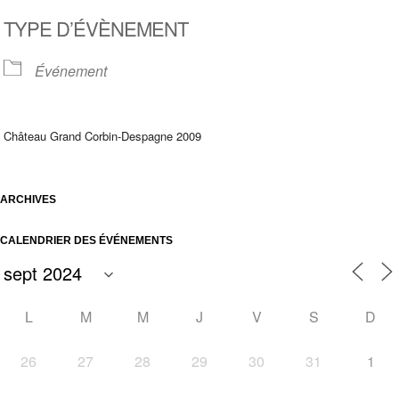
Télécharger ICS
Calendrier Google
TYPE D’ÉVÈNEMENT
Événement
Château Grand Corbin-Despagne 2009
ARCHIVES
CALENDRIER DES ÉVÉNEMENTS
L
M
M
J
V
S
D
26
27
28
29
30
31
1