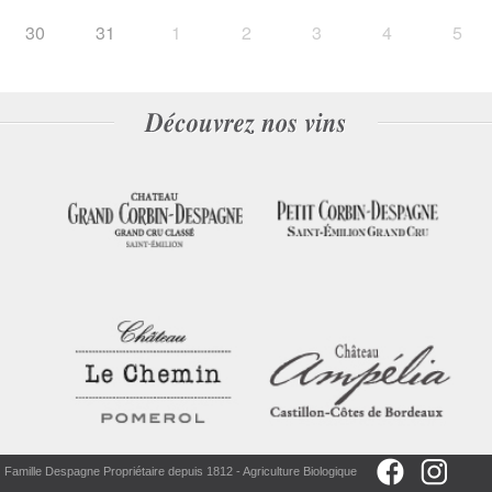
30
31
1
2
3
4
5
Famille Despagne Propriétaire depuis 1812 - Agriculture Biologique