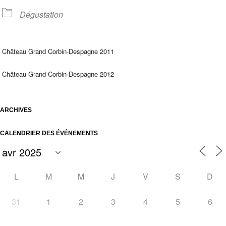
Dégustation
Château Grand Corbin-Despagne 2011
Château Grand Corbin-Despagne 2012
ARCHIVES
CALENDRIER DES ÉVÉNEMENTS
L
M
M
J
V
S
D
31
1
2
3
4
5
6