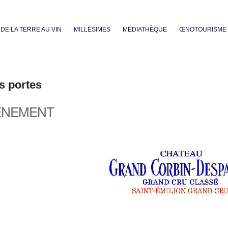
Aller au contenu principal
DE LA TERRE AU VIN
MILLÉSIMES
MÉDIATHÈQUE
ŒNOTOURISME
s portes
ÈNEMENT
iCalendar
Office 365