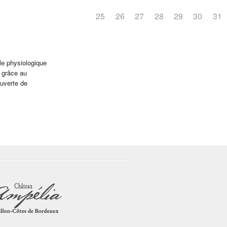
25
26
27
28
29
30
31
le physiologique
é grâce au
ouverte de