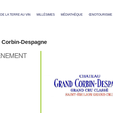
Aller au contenu principal
DE LA TERRE AU VIN
MILLÉSIMES
MÉDIATHÈQUE
ŒNOTOURISME
d Corbin-Despagne
ÈNEMENT
iCalendar
Office 365