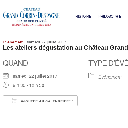
HISTOIRE
PHILOSOPHIE
Événement
| samedi 22 juillet 2017
Les ateliers dégustation au Château Gran
QUAND
TYPE D’ÉV
samedi 22 juillet 2017
Événement
9 h 30 - 12 h 30
AJOUTER AU CALENDRIER
Télécharger ICS
Calendrier Google