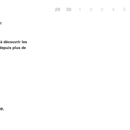
29
30
1
2
3
4
5
nt
 à découvrir les
 depuis plus de
e.