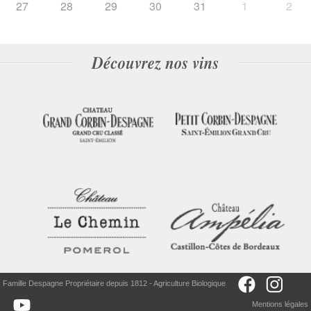
27
28
29
30
31
1
2
Famille Despagne Propriétaire depuis 1812 - Agriculture Biologique
Mentions légales