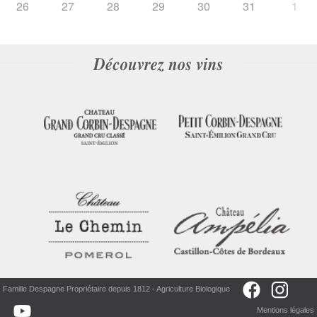
26
27
28
29
30
31
1
Famille Despagne Propriétaire depuis 1812 - Agriculture Biologique
Mentions légales